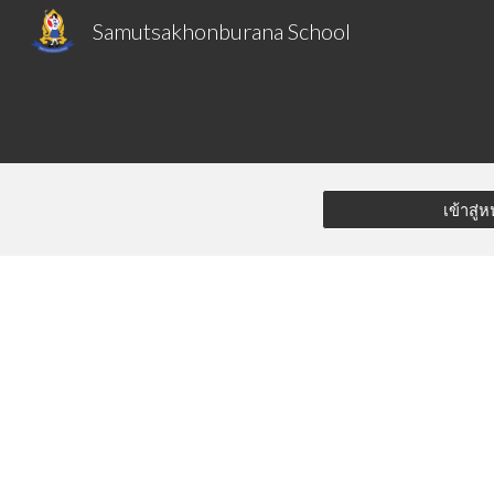
Samutsakhonburana School
Sk
เข้าสู